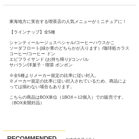
東海地方に実在する喫茶店の人気メニューがミニチュアに！
【ラインナップ】全5種
シャンティールージュスペシャル/コーヒーハウスかこ
ソーダフロート(緑か青のどちらかが入ります）/珈琲処カラス
コーヒー/コーヒー ドン
エビフライサンド (お持ち帰り)/コンパル
サバラン/洋菓子・喫茶 ボンボン
※全5種よりメーカー規定の比率に従い封入。
※メーカー規定の比率に従い封入されているため、商品によ
っては揃わない場合もあります。
こちらの商品はBOX単位（1BOX＝12個入）での販売です。
（BOX未開封品）
RECOMMENDED