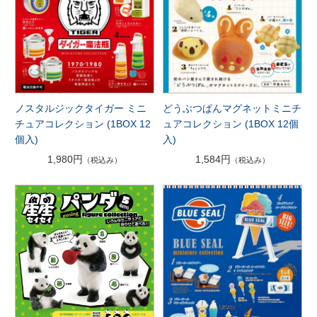
ノスタルジックタイガー ミニ
どうぶつぱんマグネットミニチ
チュアコレクション (1BOX 12
ュアコレクション (1BOX 12個
個入)
入)
1,980円
1,584円
（税込み）
（税込み）