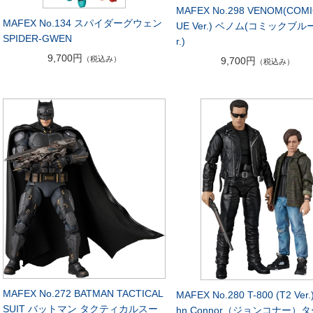
MAFEX No.298 VENOM(COMI
MAFEX No.134 スパイダーグウェン
UE Ver.) ベノム(コミックブルー
SPIDER-GWEN
r.)
9,700円
（税込み）
9,700円
（税込み）
MAFEX No.272 BATMAN TACTICAL
MAFEX No.280 T-800 (T2 Ver.)
SUIT バットマン タクティカルスー
hn Connor（ジョンコナー）