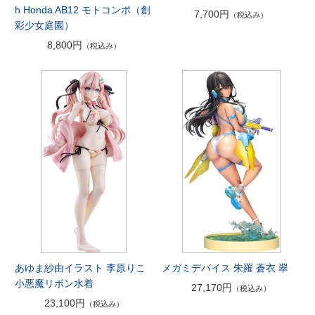
h Honda AB12 モトコンポ（創
7,700円
（税込み）
彩少女庭園）
8,800円
（税込み）
あゆま紗由イラスト 李原りこ
メガミデバイス 朱羅 蒼衣 翠
小悪魔リボン水着
27,170円
（税込み）
23,100円
（税込み）