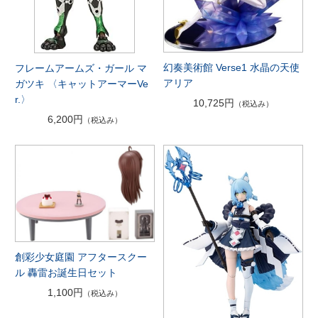
幻奏美術館 Verse1 水晶の天使
フレームアームズ・ガール マ
アリア
ガツキ 〈キャットアーマーVe
r.〉
10,725円
（税込み）
6,200円
（税込み）
創彩少女庭園 アフタースクー
ル 轟雷お誕生日セット
1,100円
（税込み）