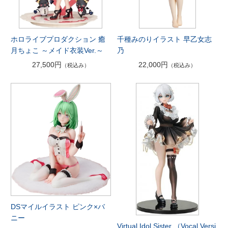
ホロライブプロダクション 癒
千種みのりイラスト 早乙女志
月ちょこ ～メイド衣装Ver.～
乃
27,500円
22,000円
（税込み）
（税込み）
DSマイルイラスト ピンク×バ
ニー
Virtual Idol Sister （Vocal Versi