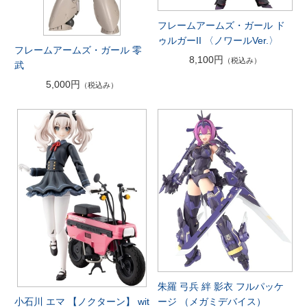
フレームアームズ・ガール ド
ゥルガーII 〈ノワールVer.〉
フレームアームズ・ガール 零
8,100円
（税込み）
武
5,000円
（税込み）
朱羅 弓兵 絆 影衣 フルパッケ
ージ （メガミデバイス）
小石川 エマ 【ノクターン】 wit