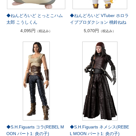
◆ねんどろいど とっとこハム
◆ねんどろいど VTuber ホロラ
太郎 こうしくん
イブプロダクション 桃鈴ねね
4,095円
5,070円
（税込み）
（税込み）
◆S.H.Figuarts コラ(REBEL M
◆S.H.Figuarts ネメシス(REBE
OON パート1: 炎の子)
L MOON パート1: 炎の子)