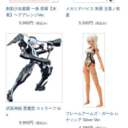
創彩少女庭園 一条 星羅【水
メガミデバイス 朱羅 玉藻ノ前
着】ヘアアレンジVer.
宴
5,860円
5,500円
（税込み）
（税込み）
武装神姫 悪魔型 ストラーフ bi
フレームアームズ・ガール レ
s
ティシア Silver Ver.
9,900円
（税込み）
4,290円