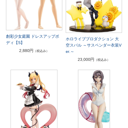
創彩少女庭園 ドレスアップボ
ホロライブプロダクション 大
ディ【S】
空スバル ～サスペンダー衣装V
2,880円
er.～
（税込み）
23,000円
（税込み）