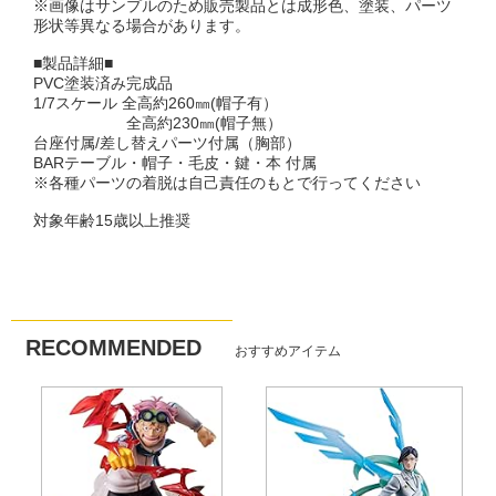
※画像はサンプルのため販売製品とは成形色、塗装、パーツ
形状等異なる場合があります。
■製品詳細■
PVC塗装済み完成品
1/7スケール 全高約260㎜(帽子有）
全高約230㎜(帽子無）
台座付属/差し替えパーツ付属（胸部）
BARテーブル・帽子・毛皮・鍵・本 付属
※各種パーツの着脱は自己責任のもとで行ってください
対象年齢15歳以上推奨
RECOMMENDED
おすすめアイテム