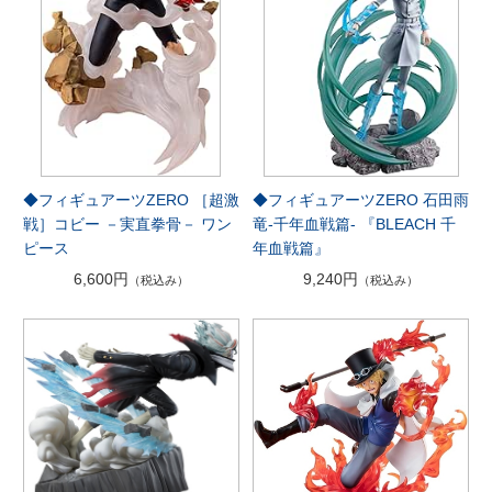
◆フィギュアーツZERO ［超激
◆フィギュアーツZERO 石田雨
戦］コビー －実直拳骨－ ワン
竜-千年血戦篇- 『BLEACH 千
ピース
年血戦篇』
6,600円
9,240円
（税込み）
（税込み）