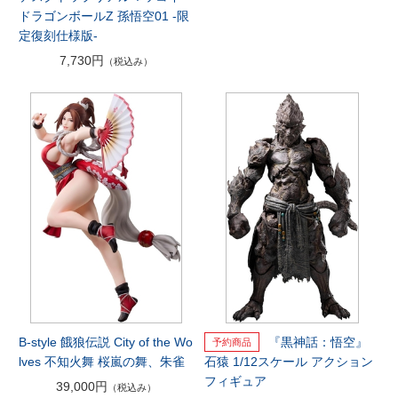
ドラゴンボールZ 孫悟空01 -限
定復刻仕様版-
7,730円
（税込み）
B-style 餓狼伝説 City of the Wo
『黒神話：悟空』
lves 不知火舞 桜嵐の舞、朱雀
石猿 1/12スケール アクション
フィギュア
39,000円
（税込み）