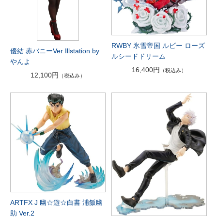
RWBY 氷雪帝国 ルビー ローズ
優結 赤バニーVer Illstation by
ルシードドリーム
やんよ
16,400円
（税込み）
12,100円
（税込み）
ARTFX J 幽☆遊☆白書 浦飯幽
助 Ver.2