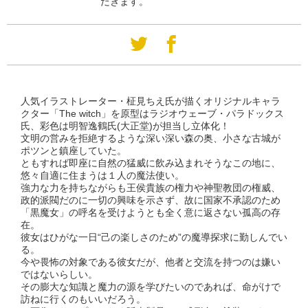
だきます。
人気イラストレーター・柾見ちえ氏が描くオリジナルキャラ
クター「The witch」を原型はラジオウェーブ・パラドックス
氏、彩色は明智逸鶴氏(大正堂)が担当し立体化！
文明の営みを拒絶するような深い深い森の奥、小さな古城が
ポツンと鎮座していた。
ともすれば即座に自然の猛威に飲み込まれそうなこの地に、
悠々自適に住まうは１人の魔法使い。
強力な力を持ちながらも王侯貴族の権力や神聖教団の権威、
政的派閥だのに一切の興味を示さず、故に国家不承認のため
「黒魔女」の呼名を受けようとも全く意に返さない孤高の存
在。
彼女はひがな一日“己の楽しさのため”の魔導探求に勤しんでい
る。
今や畏怖の対象である彼女だが、他者と交流を持つのは嫌い
ではないらしい。
その膨大な知識と魔力の源を学びたいのであれば、命がけで
訪ねに行くのもいいだろう。