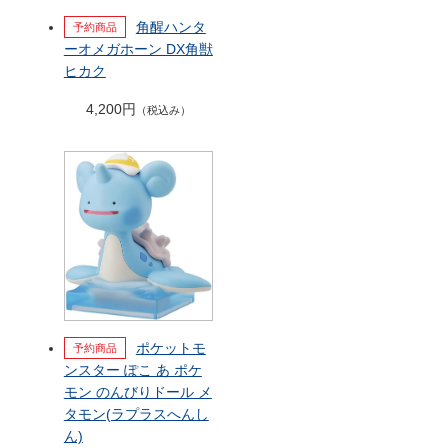
角醒ハンタ
ーオメガホーン DX角獣
ヒカク
4,200円
（税込み）
ポケットモ
ンスター ぽこ あ ポケ
モン のんびりドール メ
タモン(ラプラスへんし
ん)