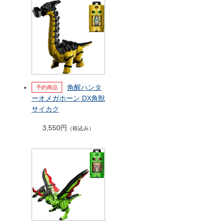
角醒ハンタ
ーオメガホーン DX角獣
サイカク
3,550円
（税込み）