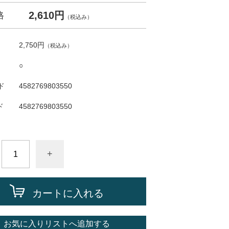
2,610円
格
（税込み）
2,750円
（税込み）
○
ド
4582769803550
ド
4582769803550
+
カートに入れる
お気に入りリストへ追加する