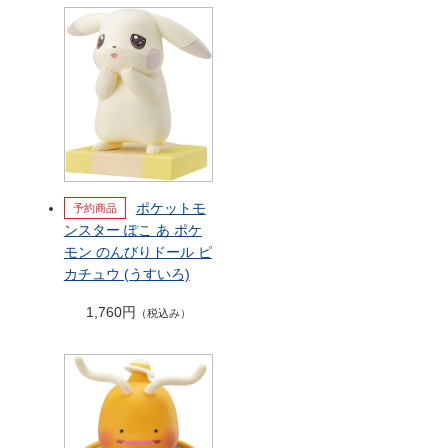
ポケットモ
ンスター ぽこ あ ポケ
モン のんびりドール ピ
カチュウ (うすいろ)
1,760円
（税込み）