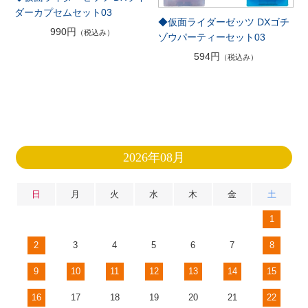
ダーカプセムセット03
◆仮面ライダーゼッツ DXゴチ
990円
（税込み）
ゾウパーティーセット03
594円
（税込み）
2026年08月
日
月
火
水
木
金
土
1
2
3
4
5
6
7
8
9
10
11
12
13
14
15
16
17
18
19
20
21
22