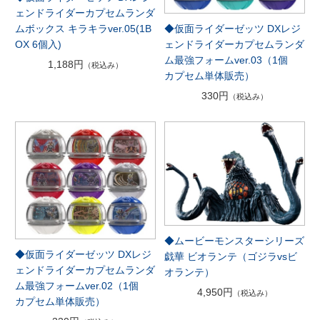
ェンドライダーカプセムランダ
◆仮面ライダーゼッツ DXレジ
ムボックス キラキラver.05(1B
ェンドライダーカプセムランダ
OX 6個入)
ム最強フォームver.03（1個
1,188円
（税込み）
カプセム単体販売）
330円
（税込み）
◆ムービーモンスターシリーズ
◆仮面ライダーゼッツ DXレジ
戯華 ビオランテ（ゴジラvsビ
ェンドライダーカプセムランダ
オランテ）
ム最強フォームver.02（1個
4,950円
（税込み）
カプセム単体販売）