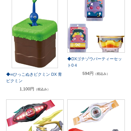
◆DXゴチゾウパーティーセッ
ト0４
594円
（税込み）
◆∞ひっこぬきピクミン DX 青
ピクミン
1,100円
（税込み）