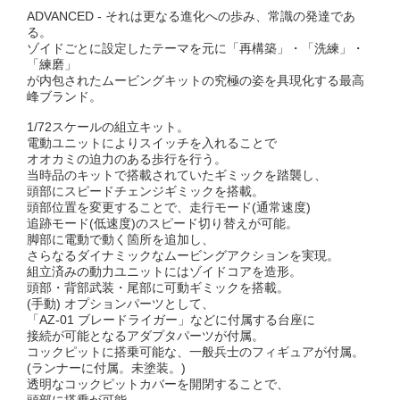
ADVANCED - それは更なる進化への歩み、常識の発達であ
る。
ゾイドごとに設定したテーマを元に「再構築」・「洗練」・
「練磨」
が内包されたムービングキットの究極の姿を具現化する最高
峰ブランド。
1/72スケールの組立キット。
電動ユニットによりスイッチを入れることで
オオカミの迫力のある歩行を行う。
当時品のキットで搭載されていたギミックを踏襲し、
頭部にスピードチェンジギミックを搭載。
頭部位置を変更することで、走行モード(通常速度)
追跡モード(低速度)のスピード切り替えが可能。
脚部に電動で動く箇所を追加し、
さらなるダイナミックなムービングアクションを実現。
組立済みの動力ユニットにはゾイドコアを造形。
頭部・背部武装・尾部に可動ギミックを搭載。
(手動) オプションパーツとして、
「AZ-01 ブレードライガー」などに付属する台座に
接続が可能となるアダプタパーツが付属。
コックピットに搭乗可能な、一般兵士のフィギュアが付属。
(ランナーに付属。未塗装。)
透明なコックピットカバーを開閉することで、