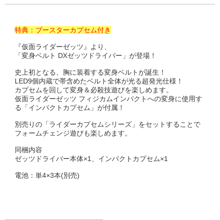
特典：ブースターカプセム付き
『仮面ライダーゼッツ』より、
「変身ベルト DXゼッツドライバー」が登場！
史上初となる、胸に装着する変身ベルトが誕生！
LED9個内蔵で帯含めたベルト全体が光る超発光仕様！
カプセムを回して変身＆必殺技遊びを楽しめます。
仮面ライダーゼッツ フィジカムインパクトへの変身に使用す
る「インパクトカプセム」が付属！
別売りの「ライダーカプセムシリーズ」をセットすることで
フォームチェンジ遊びも楽しめます。
同梱内容
ゼッツドライバー本体×1、インパクトカプセム×1
電池：単4×3本(別売)