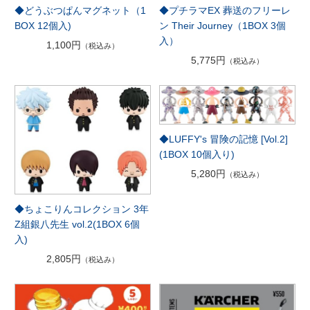
◆プチラマEX 葬送のフリーレ
◆どうぶつぱんマグネット（1
ン Their Journey（1BOX 3個
BOX 12個入)
入）
1,100円
（税込み）
5,775円
（税込み）
◆LUFFY's 冒険の記憶 [Vol.2]
(1BOX 10個入り)
5,280円
（税込み）
◆ちょこりんコレクション 3年
Z組銀八先生 vol.2(1BOX 6個
入)
2,805円
（税込み）