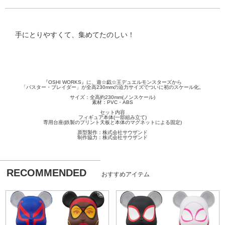
手にとりやすくて、集めてたのしい！
『OSHI WORKS』に、遊☆戯☆王デュエルモンスターズから
「バスター・ブレイダー」が全高230mmの迫力サイズでついに初のスケール化。
サイズ：全高約230mm(ノンスケール)
素材：PVC・ABS
セット内容
フィギュア本体(一部組み立て)
専用台座(鉄製のプリント天板と本体のマグネットによる固定)
原型製作：株式会社サウザンド
制作協力：株式会社サウザンド
RECOMMENDED
おすすめアイテム