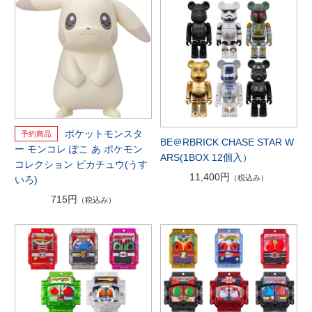
ポケットモンスタ
BE＠RBRICK CHASE STAR W
ー モンコレ ぽこ あ ポケモン
ARS(1BOX 12個入）
コレクション ピカチュウ(うす
11,400円
（税込み）
いろ)
715円
（税込み）