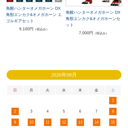
角醒ハンターオメガホーン DX
角醒ハンターオメガホーン DX
角獣エンカク&オメガホーン エ
角獣エンカク&オメガホーンセ
ゴルギアセット
ット
9,100円
（税込み）
7,000円
（税込み）
2026年08月
日
月
火
水
木
金
土
1
2
3
4
5
6
7
8
9
10
11
12
13
14
15