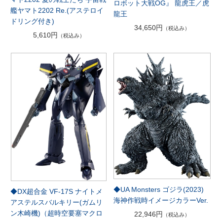
ロボット大戦OG』 龍虎王／虎
艦ヤマト2202 Re.(アステロイ
龍王
ドリング付き)
34,650円
（税込み）
5,610円
（税込み）
◆UA Monsters ゴジラ(2023)
◆DX超合金 VF-17S ナイトメ
海神作戦時イメージカラーVer.
アステルスバルキリー(ガムリ
ン木崎機)（超時空要塞マクロ
22,946円
（税込み）