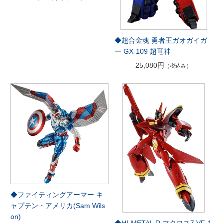
◆超合金魂 勇者王ガオガイガ
ー GX-109 超竜神
25,080円
（税込み）
◆ファイティングアーマー キ
ャプテン・アメリカ(Sam Wils
on)
◆HI-METAL R マクロス7 VF-1