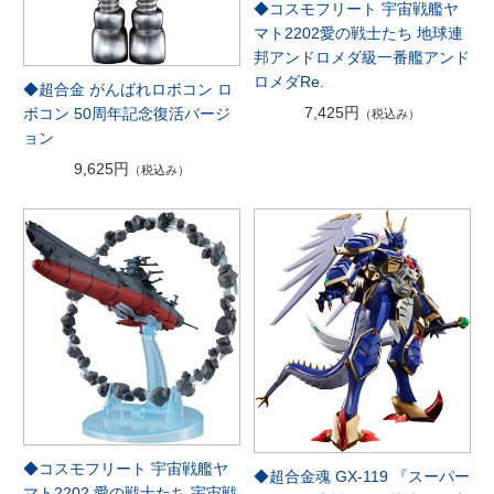
◆コスモフリート 宇宙戦艦ヤ
マト2202愛の戦士たち 地球連
邦アンドロメダ級一番艦アンド
ロメダRe.
◆超合金 がんばれロボコン ロ
7,425円
ボコン 50周年記念復活バージ
（税込み）
ョン
9,625円
（税込み）
◆コスモフリート 宇宙戦艦ヤ
◆超合金魂 GX-119 『スーパー
マト2202 愛の戦士たち 宇宙戦