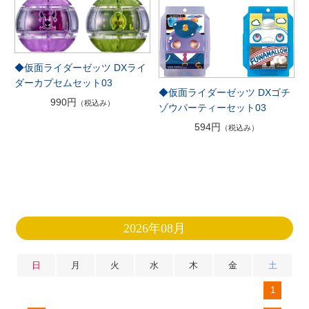
◆仮面ライダーゼッツ DXライ
ダーカプセムセット03
◆仮面ライダーゼッツ DXゴチ
990円
（税込み）
ゾウパーティーセット03
594円
（税込み）
2026年08月
日
月
火
水
木
金
土
1