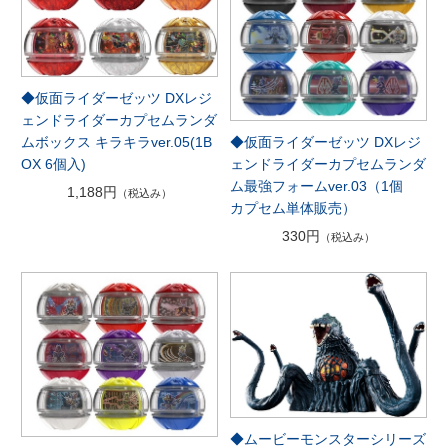
◆仮面ライダーゼッツ DXレジ
ェンドライダーカプセムランダ
◆仮面ライダーゼッツ DXレジ
ムボックス キラキラver.05(1B
ェンドライダーカプセムランダ
OX 6個入)
ム最強フォームver.03（1個
1,188円
（税込み）
カプセム単体販売）
330円
（税込み）
◆ムービーモンスターシリーズ