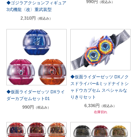
990円
（税込み）
◆ゴジラアクションフィギュア
3式機龍〈改〉重武装型
2,310円
（税込み）
◆仮面ライダーゼッツ DXノク
スドライバー&ミッドナイトシ
ャドウカプセム スペシャルな
◆仮面ライダーゼッツ DXライ
りきりセット
ダーカプセムセット01
6,336円
（税込み）
990円
（税込み）
在庫切れ