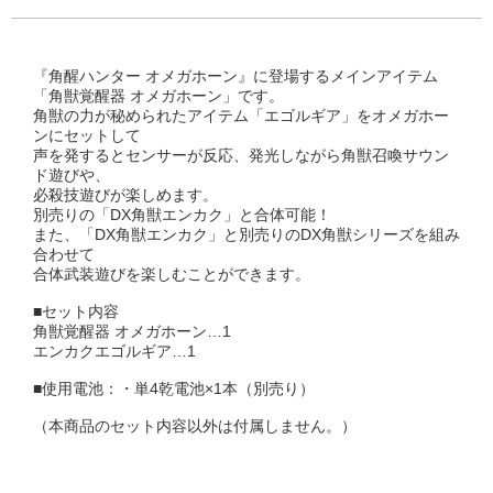
『角醒ハンター オメガホーン』に登場するメインアイテム
「角獣覚醒器 オメガホーン」です。
角獣の力が秘められたアイテム「エゴルギア」をオメガホー
ンにセットして
声を発するとセンサーが反応、発光しながら角獣召喚サウン
ド遊びや、
必殺技遊びが楽しめます。
別売りの「DX角獣エンカク」と合体可能！
また、「DX角獣エンカク」と別売りのDX角獣シリーズを組み
合わせて
合体武装遊びを楽しむことができます。
■セット内容
角獣覚醒器 オメガホーン…1
エンカクエゴルギア…1
■使用電池：・単4乾電池×1本（別売り）
（本商品のセット内容以外は付属しません。）