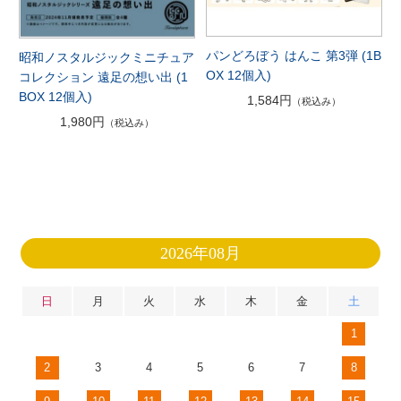
パンどろぼう はんこ 第3弾 (1B
昭和ノスタルジックミニチュア
OX 12個入)
コレクション 遠足の想い出 (1
BOX 12個入)
1,584円
（税込み）
1,980円
（税込み）
2026年08月
日
月
火
水
木
金
土
1
2
3
4
5
6
7
8