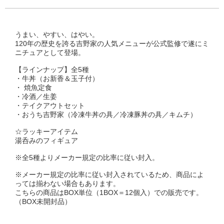
うまい、やすい、はやい。
120年の歴史を誇る吉野家の人気メニューが公式監修で遂にミ
ニチュアとして登場。
【ラインナップ】全5種
・牛丼（お新香＆玉子付）
・ 焼魚定食
・冷酒／生姜
・テイクアウトセット
・おうち吉野家（冷凍牛丼の具／冷凍豚丼の具／キムチ）
☆ラッキーアイテム
湯呑みのフィギュア
※全5種よりメーカー規定の比率に従い封入。
※メーカー規定の比率に従い封入されているため、商品によ
っては揃わない場合もあります。
こちらの商品はBOX単位（1BOX＝12個入）での販売です。
（BOX未開封品）