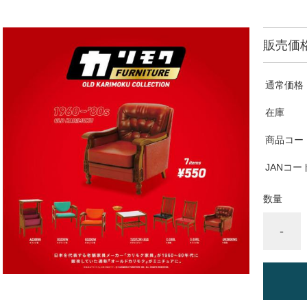
販売価
通常価格
在庫
商品コー
JANコー
数量
-