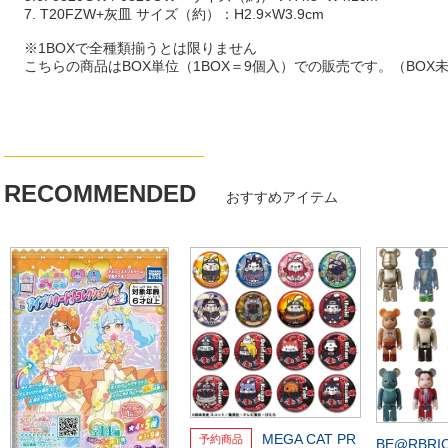
7. T20FZW+灰皿 サイズ（約）：H2.9×W3.9cm
※1BOXで全種類揃うとは限りません
こちらの商品はBOX単位（1BOX＝9個入）での販売です。（BOX
RECOMMENDED
おすすめアイテム
MEGA CAT PR
BE@RBRIC