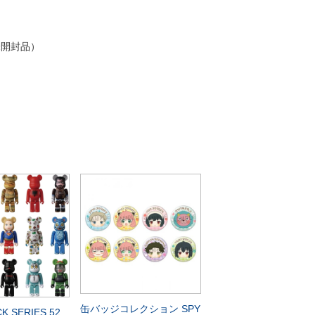
未開封品）
缶バッジコレクション SPY
K SERIES 52