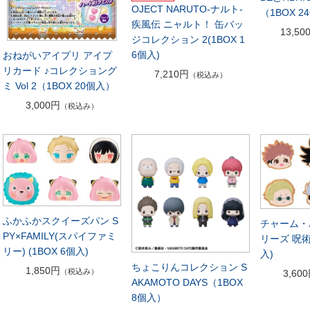
OJECT NARUTO-ナルト-
（1BOX 
疾風伝 ニャルト！ 缶バッ
13,50
ジコレクション 2(1BOX 1
6個入)
おねがいアイプリ アイプ
リカード ♪コレクショング
7,210円
（税込み）
ミ Vol 2（1BOX 20個入）
3,000円
（税込み）
ふかふかスクイーズパン S
チャーム・
PY×FAMILY(スパイファミ
リーズ 呪術
リー) (1BOX 6個入)
入)
ちょこりんコレクション S
1,850円
（税込み）
3,60
AKAMOTO DAYS（1BOX
8個入）