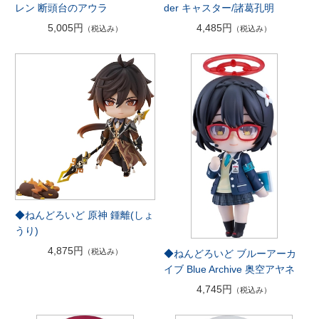
レン 断頭台のアウラ
der キャスター/諸葛孔明
5,005円
4,485円
（税込み）
（税込み）
◆ねんどろいど 原神 鍾離(しょ
うり)
4,875円
（税込み）
◆ねんどろいど ブルーアーカ
イブ Blue Archive 奥空アヤネ
4,745円
（税込み）