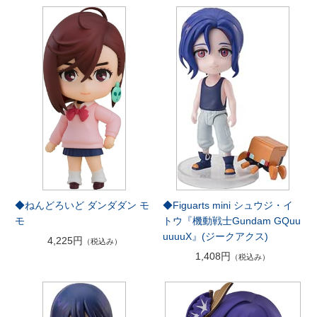
◆ねんどろいど ダンダダン モ
◆Figuarts mini シュウジ・イ
モ
トウ『機動戦士Gundam GQuu
uuuuX』(ジークアクス)
4,225円
（税込み）
1,408円
（税込み）