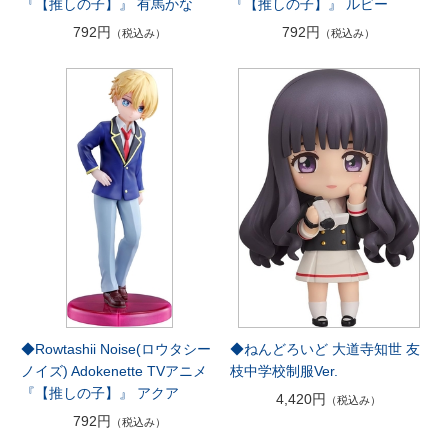
『【推しの子】』 有馬かな
『【推しの子】』 ルビー
792円
792円
（税込み）
（税込み）
◆Rowtashii Noise(ロウタシー
◆ねんどろいど 大道寺知世 友
ノイズ) Adokenette TVアニメ
枝中学校制服Ver.
『【推しの子】』 アクア
4,420円
（税込み）
792円
（税込み）