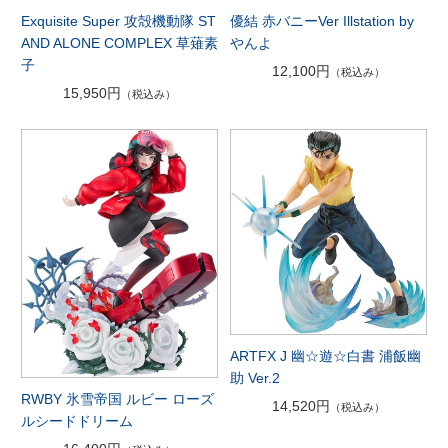
Exquisite Super 攻殻機動隊 ST
優結 赤バニーVer Illstation by
AND ALONE COMPLEX 草薙素
やんよ
子
12,100円
（税込み）
15,950円
（税込み）
ARTFX J 幽☆遊☆白書 浦飯幽
助 Ver.2
RWBY 氷雪帝国 ルビー ローズ
14,520円
（税込み）
ルシードドリーム