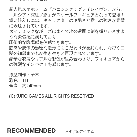
超人気スマホゲーム『パニシング：グレイレイヴン』から、
「ルシア・深紅ノ影」がスケールフィギュアとなって登場！
鋭い眼差しには、キャラクターの冷酷さと意志の強さが完璧
に表現されています。
ダイナミックなポーズはまるで次の瞬間に剣を振りかざすよ
うな緊張感に満ちており、
圧倒的な臨場感を体感できます。
筋肉や肢体の緻密な造形にもこだわりが感じられ、なびく白
髪の細部までもが生き生きと再現されています。
豪華な衣装やリアルな彩色が組み合わさり、フィギュアから
の強烈なインパクトを感じます。
原型制作：子木
彩色：TH
全高：約240mm
(C)KURO GAMES ALL RIGHTS RESERVED
RECOMMENDED
おすすめアイテム